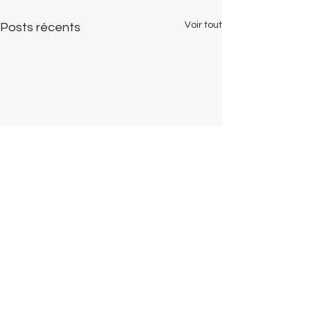
Voir tout
Posts récents
Mentions légales
Notre modèle, notre indépendance