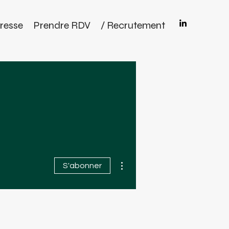
resse
Prendre RDV
/ Recrutement
Plus d'actions
S'abonner