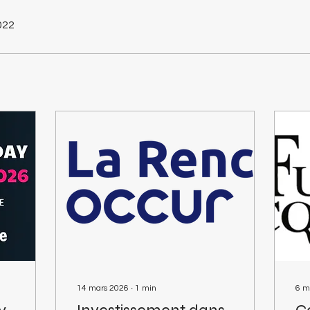
2022
14 mars 2026
∙
1
min
6 m