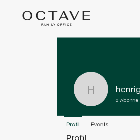
henrig
henrigrell
0
Abonné
Profil
Events
Profil