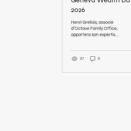
Geneva Wealth Da
2026
Henri Grellois, associé
d’Octave Family Office,
apportera son expertise
lors de cet évènement
en intervenant en
format “regards croisés”
37
0
avec des pairs d’autres
juridictions européennes.
Capital Architecture |
Ingénierie patrimoniale :
Maîtriser les cycles de
l’entreprise (création,
gestion, cession) dans un
cadre réglementaire
mouvant . Resilience |
Allocation & Agilité :
Optimiser les
portefeuilles face à la