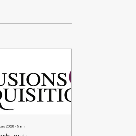
ars 2026
∙
5
min