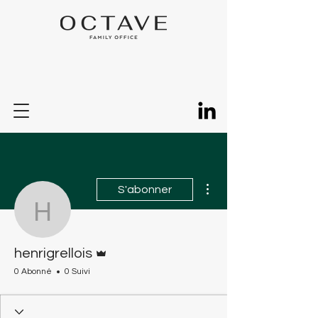
Plus d'actions
S'abonner
henrigrellois
Administrateur
henrigrellois
0 Abonné
0 Suivi